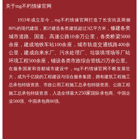
关于mg不朽情缘官网
1953年成立至今，mg不朽情缘官网打造了长安街及两侧
修建各类
80%的现代建筑，累计建造各类建筑超过3亿平方米，
城市道路、国道、高速公路10余万公里，各类桥梁5000
余座，建成地铁车站100余座，城市轨道交通线路400余
公里，建成自来水厂、污水处理厂、垃圾填埋场等厂站
环境工程500余座，铺设各类市政综合管线25万余公里。
在服务国家和首都城市建设中，mg不朽情缘官网不断发展壮
大，成为千亿级的工程建设与综合服务集团，拥有建筑工程施工
总承包特级资质、市政公用工程施工总承包特级资质、公路工程
250家
施工总承包特级资质，入选全球最大
国际承包商、中国企
业500强、中国承包商80强。