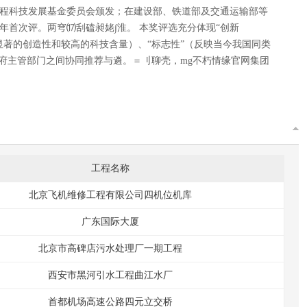
工程科技发展基金委员会颁发；在建设部、铁道部及交通运输部等
年首次评。两穹⒄刮磕昶姥∫淮。 本奖评选充分体现“创新
显著的创造性和较高的科技含量）、“标志性”（反映当今我国同类
政府主管部门之间协同推荐与遴。＝刂聊壳，mg不朽情缘官网集团
工程名称
北京飞机维修工程有限公司四机位机库
广东国际大厦
北京市高碑店污水处理厂一期工程
西安市黑河引水工程曲江水厂
首都机场高速公路四元立交桥