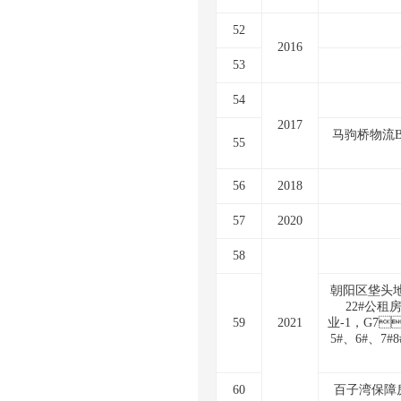
52
2016
53
54
2017
马驹桥物流B
55
56
2018
57
2020
58
朝阳区垡头地区焦化厂公
22#公租房
59
2021
业-1，G7
5#、6#
60
百子湾保障