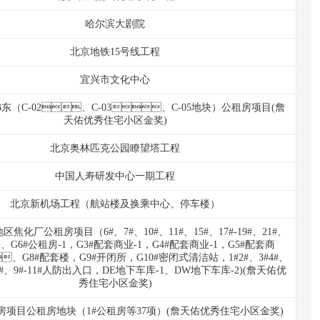
哈尔滨大剧院
北京地铁15号线工程
宜兴市文化中心
东（C-02、C-03、C-05地块）公租房项目(詹
天佑优秀住宅小区金奖)
北京奥林匹克公园瞭望塔工程
中国人寿研发中心一期工程
北京新机场工程（航站楼及换乘中心、停车楼）
租房项目（6#、7#、10#、11#、15#、17#-19#、21#、
、G6#公租房-1，G3#配套商业-1，G4#配套商业-1，G5#配套商
、G8#配套楼，G9#开闭所，G10#密闭式清洁站，1#2#、3#4#、
、7#8#、9#-11#人防出入口，DE地下车库-1、DW地下车库-2)(詹天佑优
秀住宅小区金奖)
房项目公租房地块（1#公租房等37项）(詹天佑优秀住宅小区金奖)