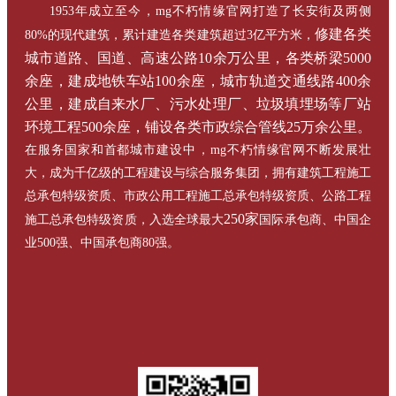
1953年成立至今，mg不朽情缘官网打造了长安街及两侧
修建各类
80%的现代建筑，累计建造各类建筑超过3亿平方米，
城市道路、国道、高速公路10余万公里，各类桥梁5000
余座，建成地铁车站100余座，城市轨道交通线路400余
公里，建成自来水厂、污水处理厂、垃圾填埋场等厂站
环境工程500余座，铺设各类市政综合管线25万余公里。
在服务国家和首都城市建设中，mg不朽情缘官网不断发展壮
大，成为千亿级的工程建设与综合服务集团，拥有建筑工程施工
总承包特级资质、市政公用工程施工总承包特级资质、公路工程
250家
施工总承包特级资质，入选全球最大
国际承包商、中国企
业500强、中国承包商80强。