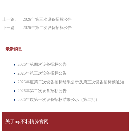
上一篇:
2026年第三次设备招标公告
下一篇:
2026年第二次设备招标公告
最新消息
2026年第四次设备招标公告
2026年第三次设备招标公告
2026年度第二次设备招标结果公示及第三次设备招标预通知
2026年第二次设备招标公告
2026年度第一次设备招标结果公示（第二批）
关于mg不朽情缘官网